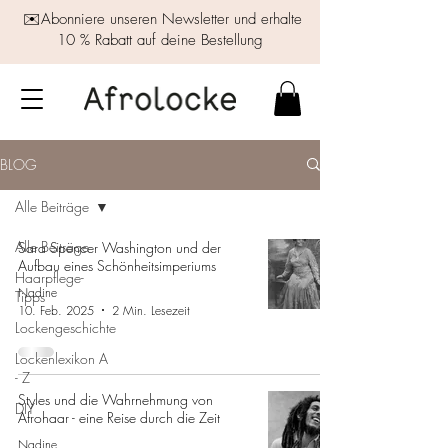
✉️Abonniere unseren Newsletter und erhalte
10 % Rabatt auf deine Bestellung
BLOG
Alle Beiträge
Alle Beiträge
Sara Spencer Washington und der
Aufbau eines Schönheitsimperiums
Haarpflege-
Nadine
Tipps
10. Feb. 2025
2 Min. Lesezeit
Lockengeschichte
Lockenlexikon A
- Z
Styles und die Wahrnehmung von
DIY
Afrohaar - eine Reise durch die Zeit
Nadine