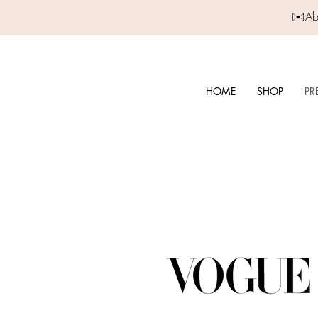
✉️Abo
HOME
SHOP
PR