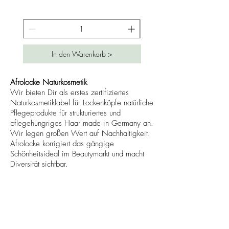
3
6
€
p
r
In den Warenkorb >
o
1
0
0
Afrolocke Naturkosmetik
M
Wir bieten Dir als erstes zertifiziertes
i
Naturkosmetiklabel für Lockenköpfe natürliche
l
Pflegeprodukte für strukturiertes und
l
i
pflegehungriges Haar made in Germany an.
l
Wir legen großen Wert auf Nachhaltigkeit.
i
Afrolocke korrigiert das gängige
t
Schönheitsideal im Beautymarkt und macht
e
r
Diversität sichtbar.
Verliebt in die Natur und dein Haar!
Afrolocke
Bestseller