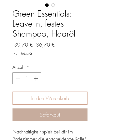
Green Essentials:
Leave-In, festes
Shampoo, Haaröl
Standardpreis
Sale-
 39,70 € 
36,70 €
Preis
inkl. MwSt.
Anzahl
*
In den Warenkorb
Sofortkauf
Nachhaltigkeit spielt bei dir im
Badezimmer die entscheidende Rolle?