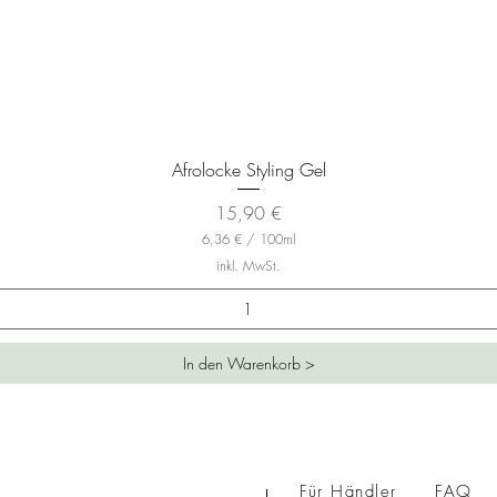
Schnellansicht
Afrolocke Styling Gel
Preis
15,90 €
6,36 €
/
100ml
6
inkl. MwSt.
,
3
6
€
In den Warenkorb >
p
r
o
1
0
0
M
i
Für Händler
FAQ