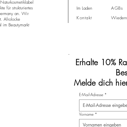
s Naturkosmetiklabel
l
l
e für strukturiertes
Im Laden
AGBs
i
Germany an. Wir
l
Kontakt
Wiederru
. Afrolocke
i
al im Beautymarkt
t
e
r
Erhalte 10% Ra
Bes
Melde dich hie
E-Mail-Adresse
*
Vorname
*