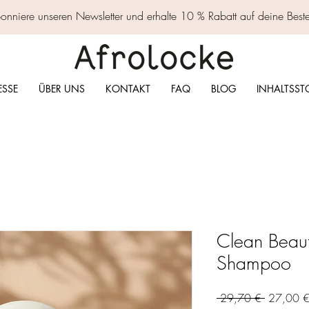
nniere unseren Newsletter und erhalte 10 % Rabatt auf deine Best
ESSE
ÜBER UNS
KONTAKT
FAQ
BLOG
INHALTSST
Clean Beaut
Shampoo
Standardp
 29,70 € 
27,00 