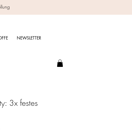
ellung
OFFE
NEWSLETTER
y: 3x festes
reis
Sale-
€