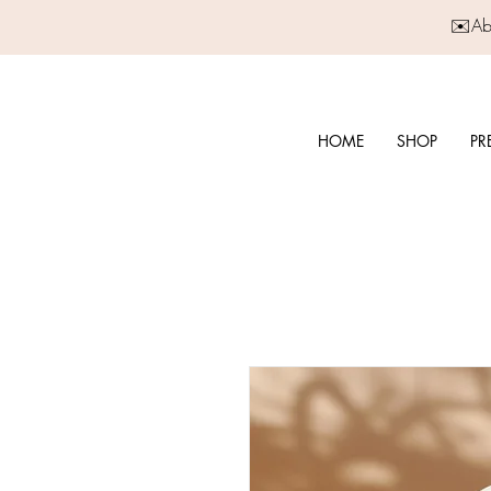
✉️Abo
HOME
SHOP
PR