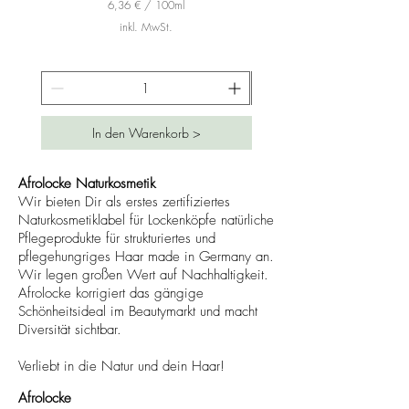
6,36 €
/
100ml
6
inkl. MwSt.
,
3
6
€
p
r
In den Warenkorb >
o
1
0
0
Afrolocke Naturkosmetik
M
Wir bieten Dir als erstes zertifiziertes
i
Naturkosmetiklabel für Lockenköpfe natürliche
l
Pflegeprodukte für strukturiertes und
l
i
pflegehungriges Haar made in Germany an.
l
Wir legen großen Wert auf Nachhaltigkeit.
i
Afrolocke korrigiert das gängige
t
Schönheitsideal im Beautymarkt und macht
e
r
Diversität sichtbar.
Verliebt in die Natur und dein Haar!
Afrolocke