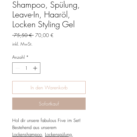
Shampoo, Spülung,
Leave-In, Haaröl,
Locken Styling Gel
Standardpreis
Sale-
 75,50 € 
70,00 €
Preis
inkl. MwSt.
Anzahl
*
In den Warenkorb
Sofortkauf
Hol dir unsere fabulous Five im Set!
Bestehend aus unserem
Lockenshampoo
,
Lockenspülung
,