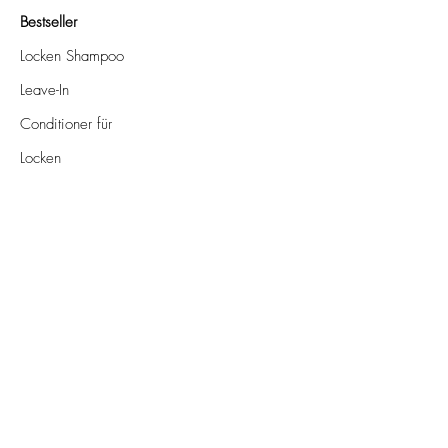
Bestseller
Locken Shampoo
Leave-In
Conditioner für
Locken
Lockengel
Locken Spülung
Lockenöl
Für Händler
Im Laden
Kontakt
E-Mail-Adresse
*