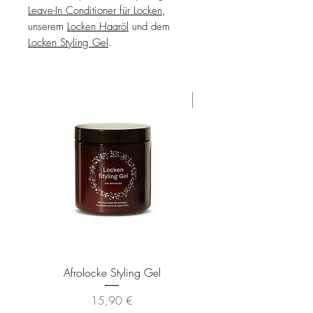
Leave-In Conditioner für Locken
,
unserem
Locken Haaröl
und dem
Locken Styling Gel
.
Bestseller
Afrolocke Styling Gel
Afrolocke Leave-In Cond
Preis
15,90 €