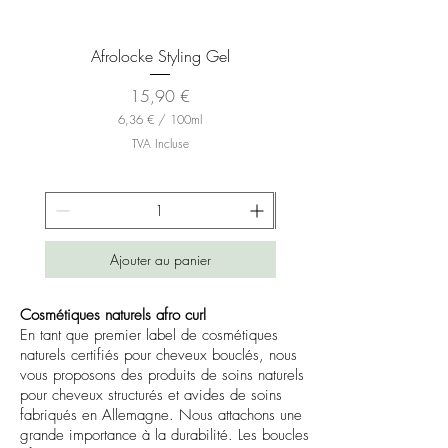
Afrolocke Styling Gel
Prix
15,90 €
6,36 €
/
100ml
6
TVA Incluse
,
3
6
€
p
a
Ajouter au panier
r
1
0
0
Cosmétiques naturels afro curl
M
En tant que premier label de cosmétiques
i
naturels certifiés pour cheveux bouclés, nous
l
vous proposons des produits de soins naturels
l
i
pour cheveux structurés et avides de soins
l
fabriqués en Allemagne. Nous attachons une
i
grande importance à la durabilité. Les boucles
t