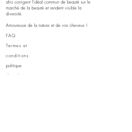
afro corrigent l'idéal commun de beauté sur le
r
e
marché de la beauté et rendent visible la
s
diversité.
Amoureuse de la nature et de vos cheveux !
FAQ
Termes et
conditions
politique
d'annulation
Pour les
commerçants
Dans la
boutique