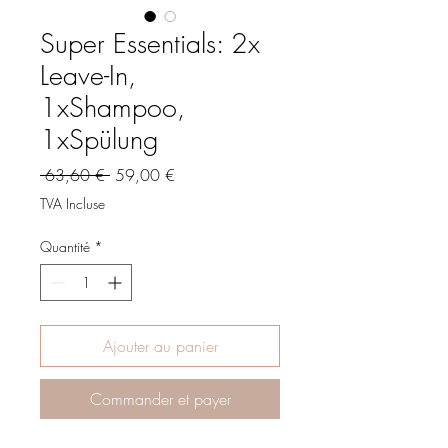
Super Essentials: 2x
Leave-In,
1xShampoo,
1xSpülung
Prix
Prix
 63,60 € 
59,00 €
original
promotionnel
TVA Incluse
Quantité
*
Ajouter au panier
Commander et payer