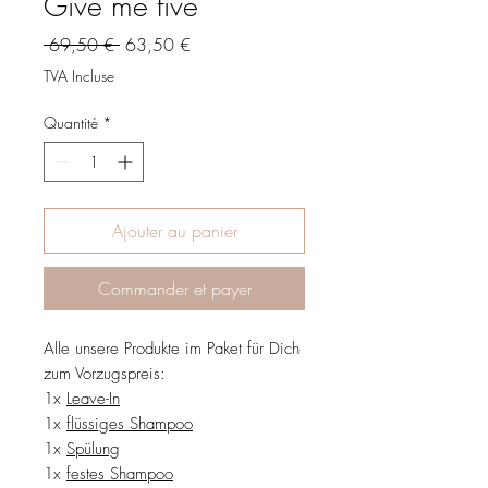
Give me five
Prix
Prix
 69,50 € 
63,50 €
original
promotionnel
TVA Incluse
Quantité
*
Ajouter au panier
Commander et payer
Alle unsere Produkte im Paket für Dich
zum Vorzugspreis:
1x
Leave-In
1x
flüssiges Shampoo
1x
Spülung
1x
festes Shampoo