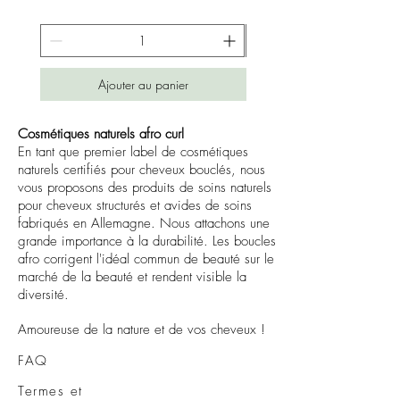
3
6
€
p
a
Ajouter au panier
r
1
0
0
Cosmétiques naturels afro curl
M
En tant que premier label de cosmétiques
i
naturels certifiés pour cheveux bouclés, nous
l
vous proposons des produits de soins naturels
l
i
pour cheveux structurés et avides de soins
l
fabriqués en Allemagne. Nous attachons une
i
grande importance à la durabilité. Les boucles
t
afro corrigent l'idéal commun de beauté sur le
r
e
marché de la beauté et rendent visible la
s
diversité.
Amoureuse de la nature et de vos cheveux !
FAQ
Termes et