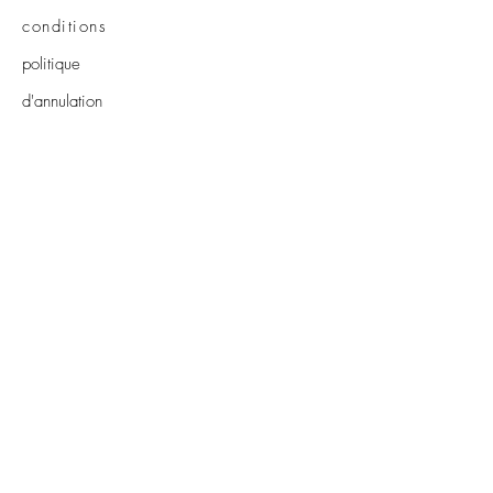
conditions
politique
d'annulation
Pour les
commerçants
Dans la
boutique
Contact
E-Mail-Adresse
*
Vorname
*