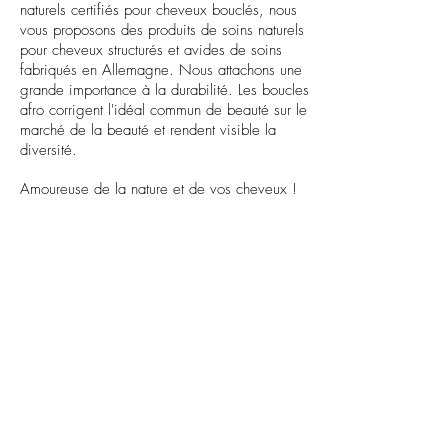
naturels certifiés pour cheveux bouclés, nous
l
vous proposons des produits de soins naturels
l
i
pour cheveux structurés et avides de soins
l
fabriqués en Allemagne. Nous attachons une
i
grande importance à la durabilité. Les boucles
t
afro corrigent l'idéal commun de beauté sur le
r
e
marché de la beauté et rendent visible la
s
diversité.
Amoureuse de la nature et de vos cheveux !
FAQ
Termes et
conditions
politique
d'annulation
Pour les