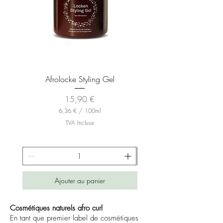
Afrolocke Styling Gel
Prix
15,90 €
6,36 €
/
100ml
6
TVA Incluse
,
3
6
€
p
a
Ajouter au panier
r
1
0
0
Cosmétiques naturels afro curl
M
En tant que premier label de cosmétiques
i