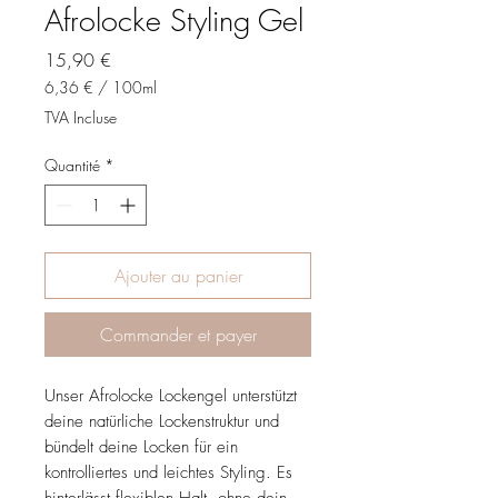
Afrolocke Styling Gel
Prix
15,90 €
6,36 €
/
100ml
6,36 €
TVA Incluse
pour
100
Quantité
*
Millilitres
Ajouter au panier
Commander et payer
Unser Afrolocke Lockengel unterstützt
deine natürliche Lockenstruktur und
bündelt deine Locken für ein
kontrolliertes und leichtes Styling. Es
hinterlässt flexiblen Halt, ohne dein