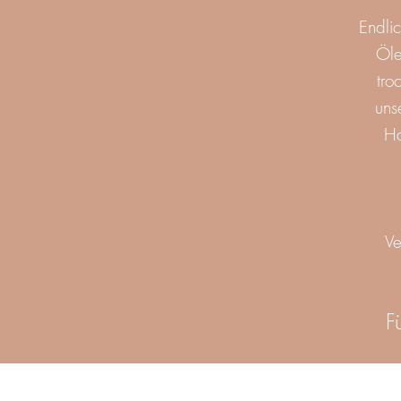
Endlic
Öle
tro
uns
Ha
Ve
F