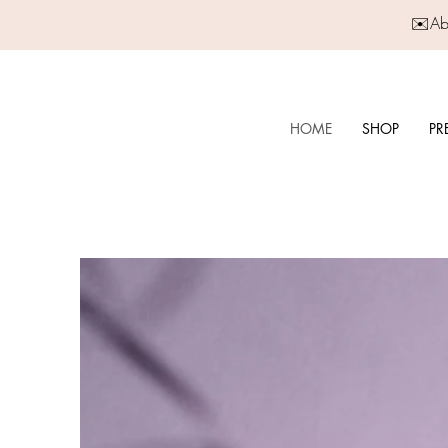
✉️Abo
HOME
SHOP
PR