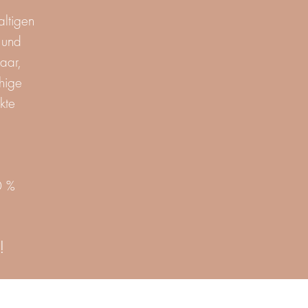
altigen
 und
aar,
chige
kte
0 %
n!