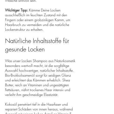
Wäsche sinnvoll sein.
Wichtiger Tipp:
Kämme Deine Locken
ausschließlich im feuchten Zustand mit den
Fingern oder einem grobzinkigen Kamm, um
Haarbruch zu vermeiden und die natürliche
Lockenstruktur zu erhalten.
Natürliche Inhaltsstoffe für
gesunde Locken
Was unser Locken Shampoo aus Naturkosmetik
besonders wertvoll macht, ist die sorgfältige
Auswahl hochwertiger, natürlicher Inhaltsstoffe.
Bio-Brokkolisamenöl sorgt für seidigen Glanz
und erleichtert das Kämmen erheblich. Shea
Butter, reich an Vitaminen und ungesättigten
Fettsäuren, nährt trockenes Haar intensiv und
verleiht ihm geschmeidige Elastizität.
Kokosöl penetriert tief in die Haarfaser und
repariert Schäden von innen heraus, während
Arganöl mit seinem hohen Anteil an Vitamin E