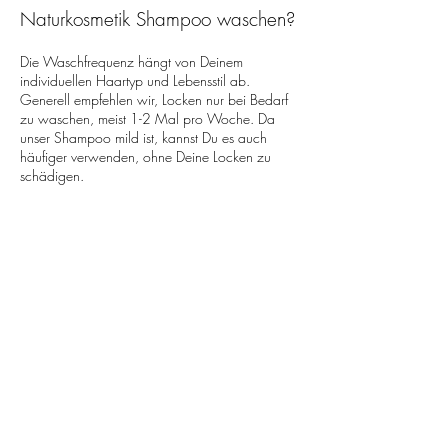
Naturkosmetik Shampoo waschen?
Die Waschfrequenz hängt von Deinem
individuellen Haartyp und Lebensstil ab.
Generell empfehlen wir, Locken nur bei Bedarf
zu waschen, meist 1-2 Mal pro Woche. Da
unser Shampoo mild ist, kannst Du es auch
häufiger verwenden, ohne Deine Locken zu
schädigen.
Kann ich das Shampoo auch bei
coloriertem oder chemisch
behandeltem Haar verwenden?
Absolut! Unser Naturkosmetik Shampoo ist
besonders schonend und eignet sich
hervorragend für coloriertes, gebleichtes oder
anderweitig behandeltes Haar. Die pflegenden
Inhaltsstoffe unterstützen sogar die Regeneration
geschädigter Haarstrukturen.