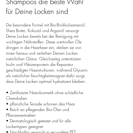
Shampoos die beste Wahl
für Deine Locken sind
Die besondere Formel mit Bio-Brokkolisamenöl,
Shea Butter, Kokosöl und Arganöl versorgt
Deine Locken bereits bei der Reinigung mit
wichtigen Nährstoffen. Diese wertvollen Öle
dringen in die Haarfaser ein, stärken sie von
innen heraus und verleihen Deinen Locken
natürlichen Glanz. Gleichzeitig unterstützen
Inulin und Weizenprotein die Reparatur
geschädigter Haarstrukturen, während Glycerin
als natürlicher Feuchtigkeitsmagnet dafür sorgt,
dass Deine Locken optimal hydratisiert bleiben.
• Zertifizierte Naturkosmetik ohne schädliche
Chemikalien
• pflanzliche Tenside schonen das Haar
• Reich an pflegenden Bio-Ölen und
Pflanzenextrakten
• Dermatologisch getestet und für alle
Lockentypen geeignet
• Nachhaltig verpackt in recyceltem PET