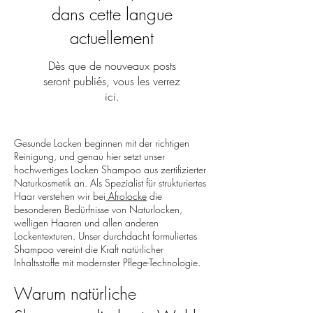
s
s
dans cette langue
actuellement
Dès que de nouveaux posts
seront publiés, vous les verrez
ici.
Gesunde Locken beginnen mit der richtigen
Reinigung, und genau hier setzt unser
hochwertiges Locken Shampoo aus zertifizierter
Naturkosmetik an. Als Spezialist für strukturiertes
Haar verstehen wir bei
Afrolocke
die
besonderen Bedürfnisse von Naturlocken,
welligen Haaren und allen anderen
Lockentexturen. Unser durchdacht formuliertes
Shampoo vereint die Kraft natürlicher
Inhaltsstoffe mit modernster Pflege-Technologie.
Warum natürliche