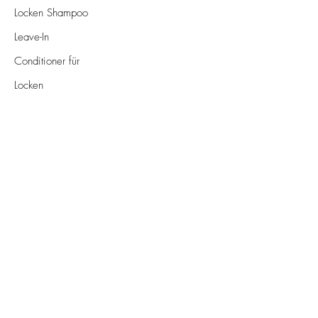
Locken Shampoo
Leave-In
Conditioner für
Locken
Lockengel
Locken Spülung
Lockenöl
Für Händler
Im Laden
Kontakt
E-Mail-Adresse
*