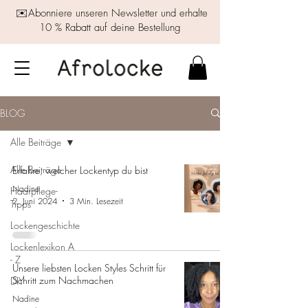
✉️Abonniere unseren Newsletter und erhalte
10 % Rabatt auf deine Bestellung
BLOG
Alle Beiträge
Alle Beiträge
Erfahre, welcher Lockentyp du bist
Nadine
Haarpflege-
2. Juni 2024
3 Min. Lesezeit
Tipps
Lockengeschichte
Lockenlexikon A
- Z
Unsere liebsten Locken Styles Schritt für
Schritt zum Nachmachen
DIY
Nadine